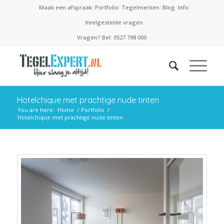
Maak een afspraak
Portfolio
Tegelmerken
Blog
Info
Veelgestelde vragen
Vragen? Bel: 0527 798 000
Hotelchique met prachtige nude tinten
You are here:
Home
/
Portfolio
/
Hotelchique met prachtige nude tinten