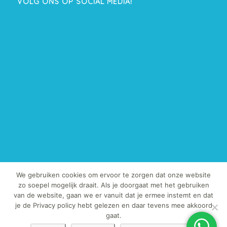
VOLG ONS OP SOCIAL MEDIA!
We gebruiken cookies om ervoor te zorgen dat onze website
zo soepel mogelijk draait. Als je doorgaat met het gebruiken
van de website, gaan we er vanuit dat je ermee instemt en dat
© Copyright 2013-2019 - TegelExpert.nl | Het kopiëren van onze foto's
je de Privacy policy hebt gelezen en daar tevens mee akkoord
en / of teksten is strafbaar.
gaat.