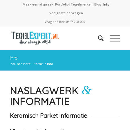
Maak een afspraak
Portfolio
Tegelmerken
Blog
Info
Veelgestelde vragen
Vragen? Bel: 0527 798 000
Info
You are here:
Home
/
Info
&
NASLAGWERK
INFORMATIE
Keramisch Parket Informatie