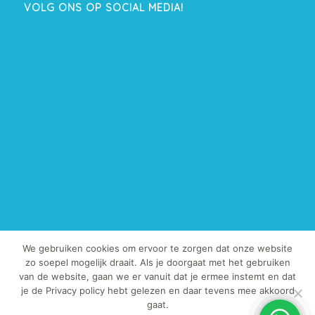
VOLG ONS OP SOCIAL MEDIA!
We gebruiken cookies om ervoor te zorgen dat onze website
zo soepel mogelijk draait. Als je doorgaat met het gebruiken
van de website, gaan we er vanuit dat je ermee instemt en dat
© Copyright 2013-2019 - TegelExpert.nl | Het kopiëren van onze foto's
je de Privacy policy hebt gelezen en daar tevens mee akkoord
en / of teksten is strafbaar.
gaat.