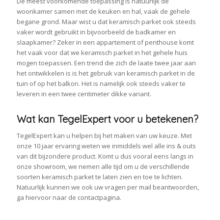
De meest voorkomende toepassing is natuurlijk de
woonkamer samen met de keuken en hal, vaak de gehele
begane grond. Maar wist u dat keramisch parket ook steeds
vaker wordt gebruikt in bijvoorbeeld de badkamer en
slaapkamer? Zeker in een appartement of penthouse komt
het vaak voor dat we keramisch parket in het gehele huis
mogen toepassen. Een trend die zich de laate twee jaar aan
het ontwikkelen is is het gebruik van keramisch parket in de
tuin of op het balkon. Het is namelijk ook steeds vaker te
leveren in een twee centimeter dikke variant.
Wat kan TegelExpert voor u betekenen?
TegelExpert kan u helpen bij het maken van uw keuze. Met
onze 10 jaar ervaring weten we inmiddels wel alle ins & outs
van dit bijzondere product. Komt u dus vooral eens langs in
onze showroom, we nemen alle tijd om u de verschillende
soorten keramisch parket te laten zien en toe te lichten.
Natuurlijk kunnen we ook uw vragen per mail beantwoorden,
ga hiervoor naar de contactpagina.