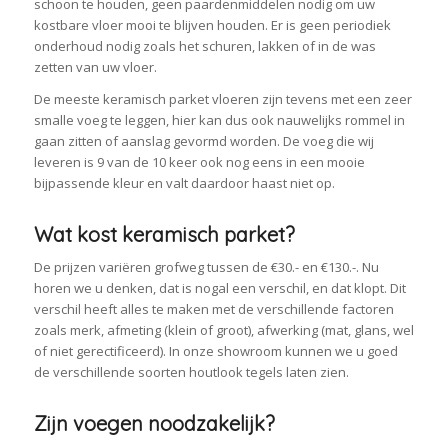
schoon te houden, geen paardenmiddelen nodig om uw
kostbare vloer mooi te blijven houden. Er is geen periodiek
onderhoud nodig zoals het schuren, lakken of in de was
zetten van uw vloer.
De meeste keramisch parket vloeren zijn tevens met een zeer
smalle voeg te leggen, hier kan dus ook nauwelijks rommel in
gaan zitten of aanslag gevormd worden. De voeg die wij
leveren is 9 van de 10 keer ook nog eens in een mooie
bijpassende kleur en valt daardoor haast niet op.
Wat kost keramisch parket?
De prijzen variëren grofweg tussen de €30.- en €130.-. Nu
horen we u denken, dat is nogal een verschil, en dat klopt. Dit
verschil heeft alles te maken met de verschillende factoren
zoals merk, afmeting (klein of groot), afwerking (mat, glans, wel
of niet gerectificeerd). In onze showroom kunnen we u goed
de verschillende soorten houtlook tegels laten zien.
Zijn voegen noodzakelijk?