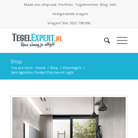
Maak een afspraak
Portfolio
Tegelmerken
Blog
Info
Veelgestelde vragen
Vragen? Bel: 0527 798 000
Shop
You are here:
Home
/
Shop
/
Vloertegels
/
Sant Agostino Oxidart Patchwork Light