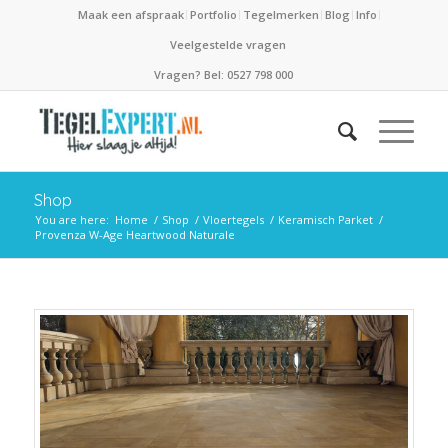
Maak een afspraak
Portfolio
Tegelmerken
Blog
Info
Veelgestelde vragen
Vragen? Bel: 0527 798 000
Shop
You are here:
Home
/
Shop
/
Vloertegels
/
Keramisch Parket
/
Provenza W-Age Heartwood Naturale