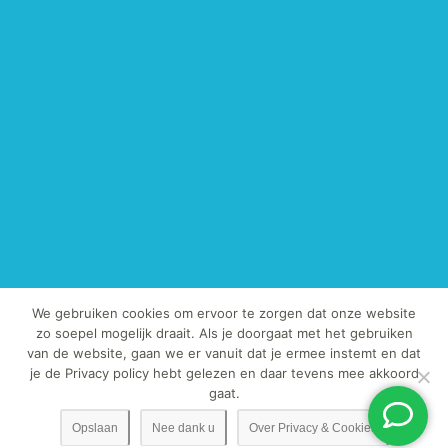
We gebruiken cookies om ervoor te zorgen dat onze website
zo soepel mogelijk draait. Als je doorgaat met het gebruiken
van de website, gaan we er vanuit dat je ermee instemt en dat
© Copyright 2013-2019 - TegelExpert.nl | Het kopiëren van onze foto's
je de Privacy policy hebt gelezen en daar tevens mee akkoord
en / of teksten is strafbaar.
gaat.
Opslaan
Nee dank u
Over Privacy & Cookies
toto