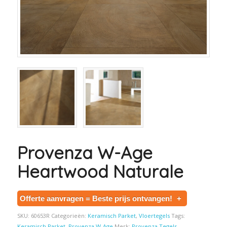
Provenza W-Age
Heartwood Naturale
Offerte aanvragen = Beste prijs ontvangen!
+
SKU:
60653R
Categorieën:
Keramisch Parket
,
Vloertegels
Tags:
Keramisch Parket
,
Provenza W-Age
Merk:
Provenza Tegels