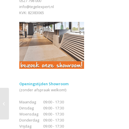
0527 798 000
info@tegelexpert.nl
KVK: 82383065
Openingstijden Showroom
(zonder afspraak welkom!)
Sant Agostino Oxidart
Maandag
09:00 - 17:30
Patchwork Light
Dinsdag
09:00 - 17:30
Woensdag
09:00 - 17:30
Donderdag
09:00 - 17:30
Vrijdag
09:00 - 17:30