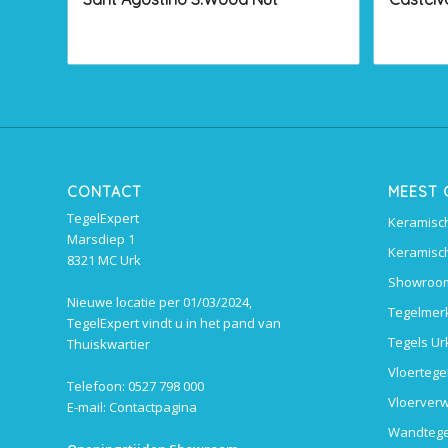
CONTACT
MEEST
TegelExpert
Keramisch
Marsdiep 1
Keramisch
8321 MC Urk
Showroom
Nieuwe locatie per 01/03/2024,
Tegelmer
TegelExpert vindt u in het pand van
Tegels Ur
Thuiskwartier
Vloertege
Telefoon: 0527 798 000
Vloerverw
E-mail:
Contactpagina
Wandtege