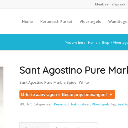
Maak een afspraak
Home
Keramisch Parket
Vloertegels
Wandtege
You are here:
Home
/
Shop
/
Vloertege
Sant Agostino Pure Mar
Sant Agostino Pure Marble Spider White
Offerte aanvragen = Beste prijs ontvangen!
+
SKU:
N/B
Categorieën:
Keramisch Natuursteen
,
Vloertegels
Tag:
Sant A