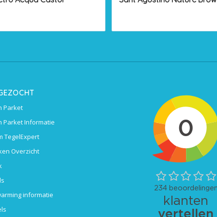
 GEZOCHT
 Parket
 Parket Informatie
 TegelExpert
ken Overzicht
k
ls
arming informatie
ls