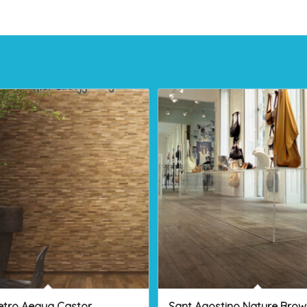
etro Aequa Castor
Sant Agostino Nature Brow