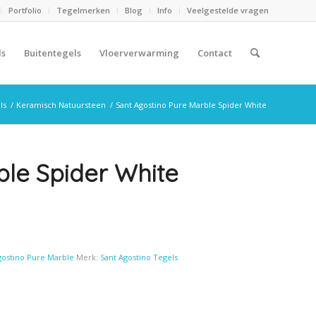
Portfolio
Tegelmerken
Blog
Info
Veelgestelde vragen
ls
Buitentegels
Vloerverwarming
Contact
ls
/
Keramisch Natuursteen
/
Sant Agostino Pure Marble Spider White
ble Spider White
gostino Pure Marble
Merk:
Sant Agostino Tegels