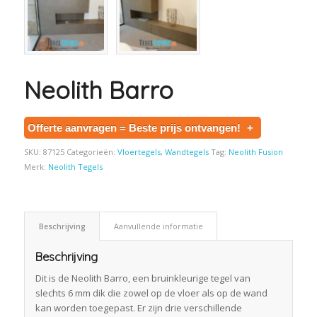
Neolith Barro
Offerte aanvragen = Beste prijs ontvangen!
+
SKU:
87125
Categorieën:
Vloertegels
,
Wandtegels
Tag:
Neolith Fusion
Merk:
Neolith Tegels
Beschrijving
Aanvullende informatie
Beschrijving
Dit is de Neolith Barro, een bruinkleurige tegel van
slechts 6 mm dik die zowel op de vloer als op de wand
kan worden toegepast. Er zijn drie verschillende