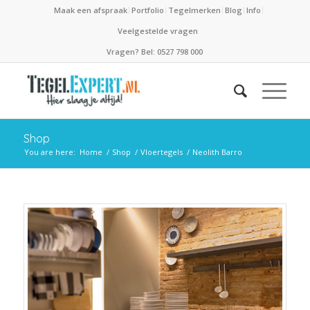
Maak een afspraak
Portfolio
Tegelmerken
Blog
Info
Veelgestelde vragen
Vragen? Bel: 0527 798 000
Shop
You are here:
Home
/
Shop
/
Vloertegels
/
Neolith Barro