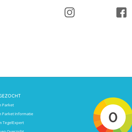
 GEZOCHT
 Parket
 Parket Informatie
 TegelExpert
ken Overzicht