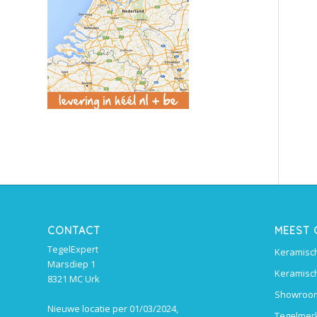
CONTACT
MEEST
TegelExpert
Keramisch
Marsdiep 1
Keramisch
8321 MC Urk
Showroom
Nieuwe locatie per 01/03/2024,
Tegelmer