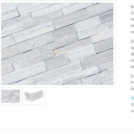
B
Z
h
m
v
D
o
d
m
l
D
P
b
T
P
o