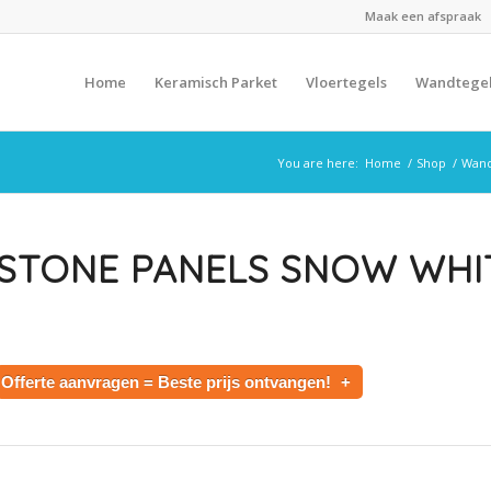
Maak een afspraak
Home
Keramisch Parket
Vloertegels
Wandtege
You are here:
Home
/
Shop
/
Wand
STONE PANELS SNOW WHI
Offerte aanvragen = Beste prijs ontvangen!
+