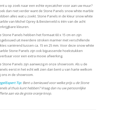
ent u op zoek naar een echte eyecatcher voor aan uw muur?
oek dan niet verder want de Stone Panels snow white marble
ebben alles wat u zoekt. Stone Panels in de kleur snow white
arble van Michel Oprey & Beisterveld is één van de acht
erkrijgbare kleuren.
e Stone Panels hebben het formaat 60 x 15 cm en zijn
pgebouwd uit meerdere stroken marmer met verschillende
iktes variërend tussen ca. 15 en 25 mm. Voor deze snow white
arble Stone Panels zijn ook bijpassende hoekstukken
everbaar voor een extra mooie afwerking.
e Stone Panels zijn aanwezig in onze showroom. Als u de
anels eerst in het echt wilt zien dan bent u van harte welkom
ij ons in de showroom.
egelExpert Tip:
Bent u benieuwd voor welke prijs u de Stone
anels al thuis kunt hebben? Vraag dan nu uw persoonlijke
fferte aan via de grote oranje knop.