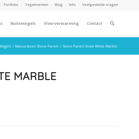
Portfolio
Tegelmerken
Blog
Info
Veelgestelde vragen
ls
Buitentegels
Vloerverwarming
Contact
tegels
/
Natuursteen Stone Panels
/
Stone Panels Snow White Marble
TE MARBLE