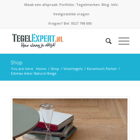
Maak een afspraak
Portfolio
Tegelmerken
Blog
Info
Veelgestelde vragen
Vragen? Bel: 0527 798 000
Shop
You are here:
Home
/
Shop
/
Vloertegels
/
Keramisch Parket
/
Edimax Astor Naturel Beige