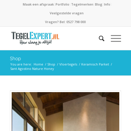
Maak een afspraak
Portfolio
Tegelmerken
Blog
Info
Veelgestelde vragen
Vragen? Bel: 0527 798 000
Shop
You are here:
Home
/
Shop
/
Vloertegels
/
Keramisch Parket
/
Sant Agostino Nature Honey