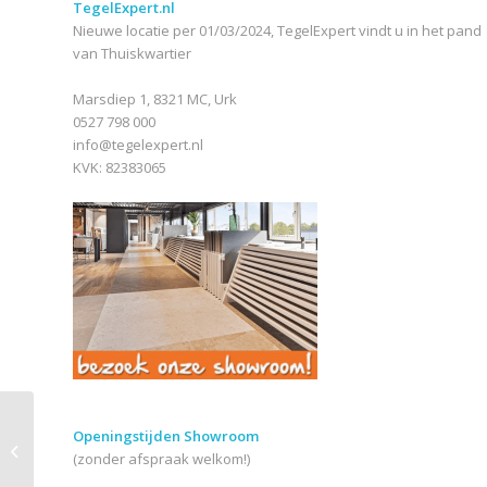
TegelExpert.nl
Nieuwe locatie per 01/03/2024, TegelExpert vindt u in het pand
van Thuiskwartier
Marsdiep 1, 8321 MC, Urk
0527 798 000
info@tegelexpert.nl
KVK: 82383065
Openingstijden Showroom
Cotto d’Este Kerlite
(zonder afspraak welkom!)
Over Office Soft