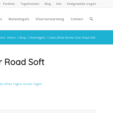
Portfolio
Tegelmerken
Blog
Info
Veelgestelde vragen
ls
Buitentegels
Vloerverwarming
Contact
here:
Home
/
Shop
/
Vloertegels
/
Cotto d’Este Kerlite Over Road Soft
er Road Soft
tto d'Este Tegels
,
Kerlite Tegels