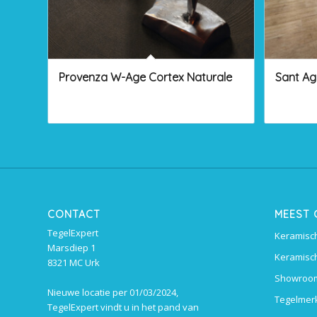
Provenza W-Age Cortex Naturale
Sant Ag
CONTACT
MEEST
TegelExpert
Keramisch
Marsdiep 1
Keramisch
8321 MC Urk
Showroom
Nieuwe locatie per 01/03/2024,
Tegelmer
TegelExpert vindt u in het pand van