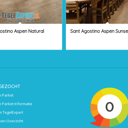
ostino Aspen Natural
Sant Agostino Aspen Sunse
 GEZOCHT
 Parket
 Parket Informatie
 TegelExpert
ken Overzicht