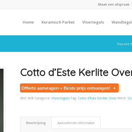
Maak een afspraak
Home
Keramisch Parket
Vloertegels
Wandtege
You are 
Cotto d’Este Kerlite Ov
Offerte aanvragen = Beste prijs ontvangen!
+
SKU:
N/B
Categorie:
Vloertegels
Tag:
Cotto d'Este Kerlite Over
Merk:
Co
Beschrijving
Aanvullende informatie