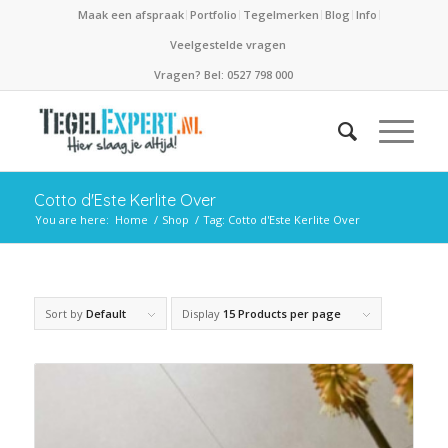
Maak een afspraak
Portfolio
Tegelmerken
Blog
Info
Veelgestelde vragen
Vragen? Bel: 0527 798 000
Cotto d'Este Kerlite Over
You are here:
Home
/
Shop
/
Tag: Cotto d'Este Kerlite Over
Sort by
Default
Display
15 Products per page