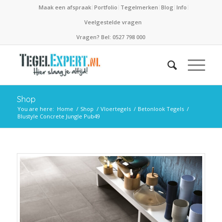
Maak een afspraak
Portfolio
Tegelmerken
Blog
Info
Veelgestelde vragen
Vragen? Bel: 0527 798 000
Shop
You are here:
Home
/
Shop
/
Vloertegels
/
Betonlook Tegels
/
Blustyle Concrete Jungle Pub49