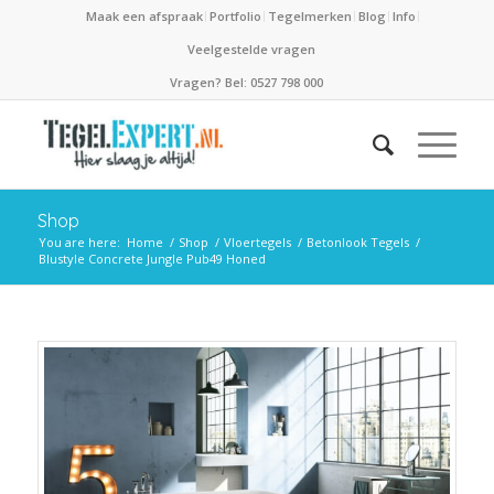
Maak een afspraak
Portfolio
Tegelmerken
Blog
Info
Veelgestelde vragen
Vragen? Bel: 0527 798 000
Shop
You are here:
Home
/
Shop
/
Vloertegels
/
Betonlook Tegels
/
Blustyle Concrete Jungle Pub49 Honed