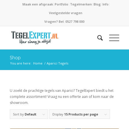
Maak een afspraak
Portfolio
Tegelmerken
Blog
Info
Veelgestelde vragen
Vragen? Bel: 0527 798 000
Shop
You are here:
Home
/
Aparici Tegels
U zoekt de prachtige tegels van Aparici? TegelExpert biedt u het
complete assortiment! Vraag nu een offerte aan of kom naar de
showroom.
Sort by
Default
Display
15 Products per page