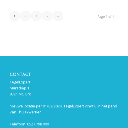
1
2
3
›
»
Page 1 of 11
CONTACT
TegelExpert
Marsdiep 1
8321 MC Urk
Nieuwe locatie per 01/03/2024, TegelExpert vindt u in het pand
van Thuiskwartier
Telefoon: 0527 798 000