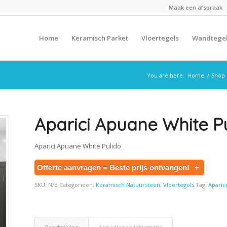
Maak een afspraak
Home
Keramisch Parket
Vloertegels
Wandtege
You are here:
Home
/
Shop
Aparici Apuane White P
Aparici Apuane White Pulido
Offerte aanvragen = Beste prijs ontvangen!
+
SKU:
N/B
Categorieën:
Keramisch Natuursteen
,
Vloertegels
Tag:
Aparic