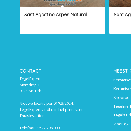
Sant Agostino Aspen Natural
Sant Ag
CONTACT
MEEST
TegelExpert
Keramisch
Marsdiep 1
Keramisch
8321 MC Urk
Showroom
Nieuwe locatie per 01/03/2024,
Tegelmer
TegelExpert vindt u in het pand van
Tegels Ur
Thuiskwartier
Vloertege
Telefoon: 0527 798 000