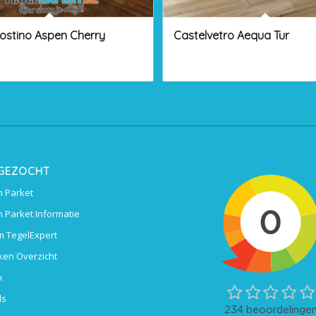
ostino Aspen Cherry
Castelvetro Aequa Tur
 GEZOCHT
 Parket
 Parket Informatie
 TegelExpert
ken Overzicht
k
ls