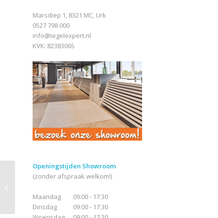
Marsdiep 1, 8321 MC, Urk
0527 798 000
info@tegelexpert.nl
KVK: 82383065
Openingstijden Showroom
(zonder afspraak welkom!)
Kronos Cava
Alborensis Greige
Maandag
09:00 - 17:30
Dinsdag
09:00 - 17:30
Woensdag
09:00 - 17:30