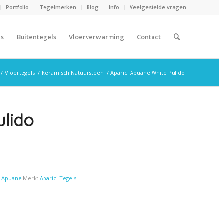
Portfolio
Tegelmerken
Blog
Info
Veelgestelde vragen
ls
Buitentegels
Vloerverwarming
Contact
/
Vloertegels
/
Keramisch Natuursteen
/
Aparici Apuane White Pulido
ulido
i Apuane
Merk:
Aparici Tegels