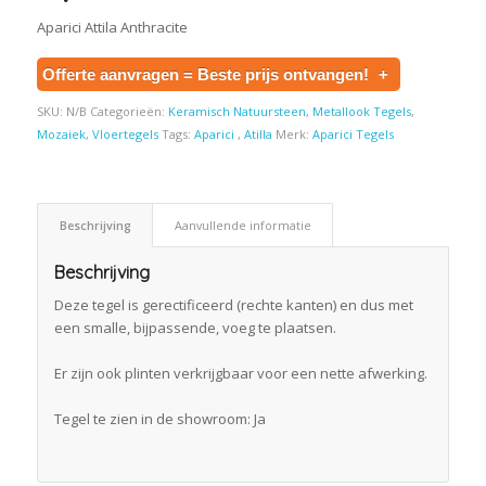
Aparici Attila Anthracite
Offerte aanvragen = Beste prijs ontvangen!
+
SKU:
N/B
Categorieën:
Keramisch Natuursteen
,
Metallook Tegels
,
Mozaiek
,
Vloertegels
Tags:
Aparici
,
Atilla
Merk:
Aparici Tegels
Beschrijving
Aanvullende informatie
Beschrijving
Deze tegel is gerectificeerd (rechte kanten) en dus met
een smalle, bijpassende, voeg te plaatsen.
Er zijn ook plinten verkrijgbaar voor een nette afwerking.
Tegel te zien in de showroom: Ja