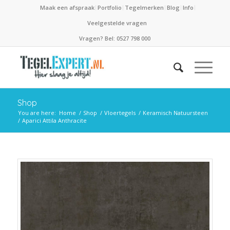
Maak een afspraak
Portfolio
Tegelmerken
Blog
Info
Veelgestelde vragen
Vragen? Bel: 0527 798 000
Shop
You are here:
Home
/
Shop
/
Vloertegels
/
Keramisch Natuursteen
/
Aparici Attila Anthracite