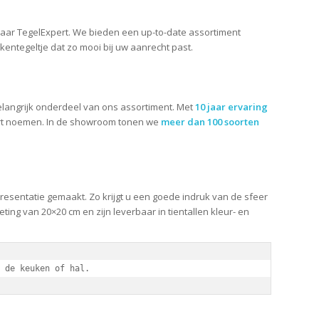
naar TegelExpert. We bieden een up-to-date assortiment
entegeltje dat zo mooi bij uw aanrecht past.
langrijk onderdeel van ons assortiment. Met
10 jaar ervaring
rt noemen. In de showroom tonen we
meer dan 100 soorten
esentatie gemaakt. Zo krijgt u een goede indruk van de sfeer
g van 20×20 cm en zijn leverbaar in tientallen kleur- en
 de keuken of hal.