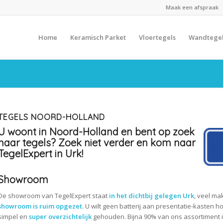
Maak een afspraak
Home
Keramisch Parket
Vloertegels
Wandtege
TEGELS NOORD-HOLLAND
U woont in Noord-Holland en bent op zoek
naar tegels? Zoek niet verder en kom naar
TegelExpert in Urk!
Showroom
De showroom van TegelExpert staat
in het dichtbij gelegen Urk
, veel ma
showroom is ruim opgezet.
U wilt geen batterij aan presentatie-kasten 
simpel en
super overzichtelijk
gehouden. Bijna 90% van ons assortiment is