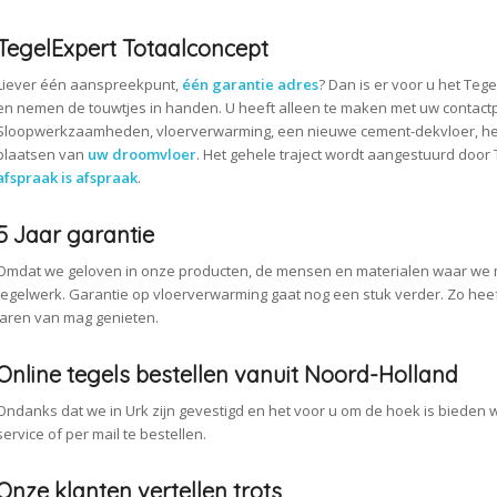
TegelExpert Totaalconcept
Liever één aanspreekpunt,
één garantie adres
? Dan is er voor u het Teg
en nemen de touwtjes in handen. U heeft alleen te maken met uw contact
Sloopwerkzaamheden, vloerverwarming, een nieuwe cement-dekvloer, het l
plaatsen van
uw droomvloer
. Het gehele traject wordt aangestuurd door
afspraak is afspraak
.
5 Jaar garantie
Omdat we geloven in onze producten, de mensen en materialen waar we 
tegelwerk. Garantie op vloerverwarming gaat nog een stuk verder. Zo hee
jaren van mag genieten.
Online tegels bestellen vanuit Noord-Holland
Ondanks dat we in Urk zijn gevestigd en het voor u om de hoek is bieden 
service of per mail te bestellen.
Onze klanten vertellen trots