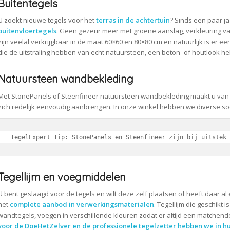
Buitentegels
U zoekt nieuwe tegels voor het
terras in de achtertuin
? Sinds een paar j
buitenvloertegels
. Geen gezeur meer met groene aanslag, verkleuring van
zijn veelal verkrijgbaar in de maat 60×60 en 80×80 cm en natuurlijk is er ee
die de uitstraling hebben van echt natuursteen, een beton- of houtlook h
Natuursteen wandbekleding
Met StonePanels of Steenfineer natuursteen wandbekleding maakt u van
zich redelijk eenvoudig aanbrengen. In onze winkel hebben we diverse s
TegelExpert Tip: StonePanels en Steenfineer zijn bij uitstek 
Tegellijm en voegmiddelen
U bent geslaagd voor de tegels en wilt deze zelf plaatsen of heeft daar al
het
complete aanbod in verwerkingsmaterialen
. Tegellijm die geschikt
wandtegels, voegen in verschillende kleuren zodat er altijd een matchend
voor de DoeHetZelver en de professionele tegelzetter hebben we in hu