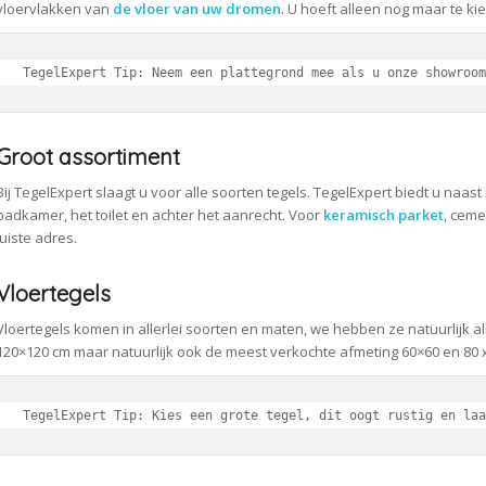
vloervlakken van
de vloer van uw dromen
. U hoeft alleen nog maar te ki
TegelExpert Tip: Neem een plattegrond mee als u onze showroom
Groot assortiment
Bij TegelExpert slaagt u voor alle soorten tegels. TegelExpert biedt u naast
badkamer, het toilet en achter het aanrecht. Voor
keramisch parket
, ceme
juiste adres.
Vloertegels
Vloertegels komen in allerlei soorten en maten, we hebben ze natuurlijk al
120×120 cm maar natuurlijk ook de meest verkochte afmeting 60×60 en 80 x
TegelExpert Tip: Kies een grote tegel, dit oogt rustig en laa