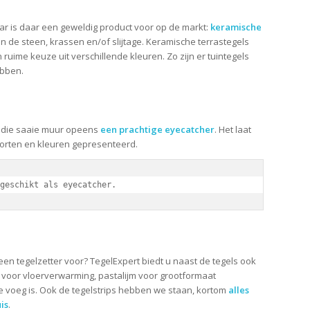
aar is daar een geweldig product voor op de markt:
keramische
 de steen, krassen en/of slijtage. Keramische terrastegels
n ruime keuze uit verschillende kleuren. Zo zijn er tuintegels
ebben.
 die saaie muur opeens
een prachtige eyecatcher
. Het laat
oorten en kleuren gepresenteerd.
geschikt als eyecatcher.
 een tegelzetter voor? TegelExpert biedt u naast de tegels ook
 is voor vloerverwarming, pastalijm voor grootformaat
e voeg is. Ook de tegelstrips hebben we staan, kortom
alles
is
.