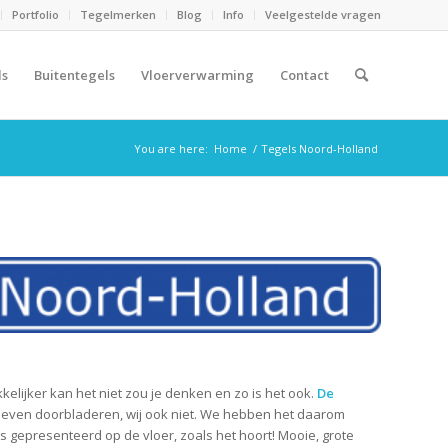
Portfolio
Tegelmerken
Blog
Info
Veelgestelde vragen
ls
Buitentegels
Vloerverwarming
Contact
You are here:
Home
/
Tegels Noord-Holland
kkelijker kan het niet zou je denken en zo is het ook.
De
hoeven doorbladeren, wij ook niet. We hebben het daarom
 gepresenteerd op de vloer, zoals het hoort! Mooie, grote