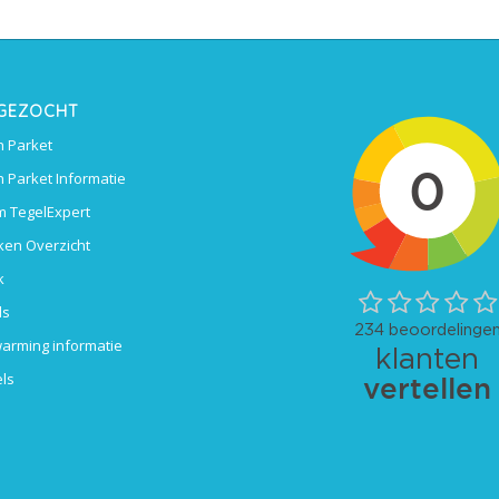
 GEZOCHT
 Parket
 Parket Informatie
 TegelExpert
ken Overzicht
k
ls
arming informatie
ls