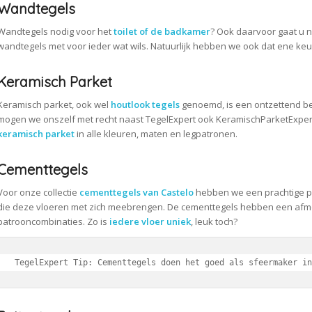
Wandtegels
Wandtegels nodig voor het
toilet of de badkamer
? Ook daarvoor gaat u 
wandtegels met voor ieder wat wils. Natuurlijk hebben we ook dat ene keuk
Keramisch Parket
Keramisch parket, ook wel
houtlook tegels
genoemd, is een ontzettend be
mogen we onszelf met recht naast TegelExpert ook KeramischParketExpe
keramisch parket
in alle kleuren, maten en legpatronen.
Cementtegels
Voor onze collectie
cementtegels van Castelo
hebben we een prachtige pr
die deze vloeren met zich meebrengen. De cementtegels hebben een afmetin
patrooncombinaties. Zo is
iedere vloer uniek
, leuk toch?
TegelExpert Tip: Cementtegels doen het goed als sfeermaker in