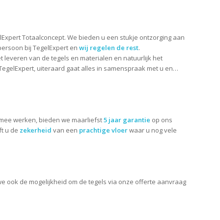
elExpert Totaalconcept. We bieden u een stukje ontzorging aan
persoon bij TegelExpert en
wij regelen de rest
.
everen van de tegels en materialen en natuurlijk het
 TegelExpert, uiteraard gaat alles in samenspraak met u en…
mee werken, bieden we maarliefst
5 jaar garantie
op ons
ft u de
zekerheid
van een
prachtige vloer
waar u nog vele
we ook de mogelijkheid om de tegels via onze offerte aanvraag