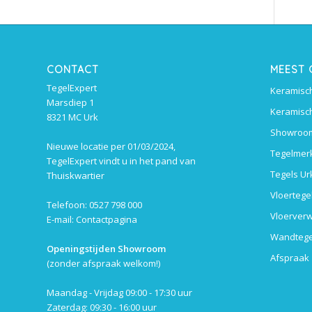
CONTACT
MEEST
TegelExpert
Keramisch
Marsdiep 1
Keramisch
8321 MC Urk
Showroom
Nieuwe locatie per 01/03/2024,
Tegelmer
TegelExpert vindt u in het pand van
Tegels Ur
Thuiskwartier
Vloertege
Telefoon: 0527 798 000
Vloerverw
E-mail:
Contactpagina
Wandtege
Openingstijden Showroom
Afspraak
(zonder afspraak welkom!)
Maandag - Vrijdag 09:00 - 17:30 uur
Zaterdag: 09:30 - 16:00 uur