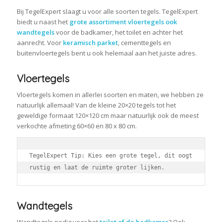
Bij TegelExpert slaagt u voor alle soorten tegels. TegelExpert
biedt u naast het
grote assortiment vloertegels ook
wandtegels
voor de badkamer, het toilet en achter het
aanrecht. Voor
keramisch parket
, cementtegels en
buitenvloertegels bent u ook helemaal aan het juiste adres.
Vloertegels
Vloertegels komen in allerlei soorten en maten, we hebben ze
natuurlijk allemaal! Van de kleine 20×20 tegels tot het
geweldige formaat 120×120 cm maar natuurlijk ook de meest
verkochte afmeting 60×60 en 80 x 80 cm.
TegelExpert Tip: Kies een grote tegel, dit oogt 
rustig en laat de ruimte groter lijken.
Wandtegels
Wandtegels nodig voor het
toilet of de badkamer
? Ook