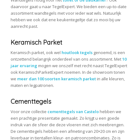
daarvoor gaat u naar TegelExpert. We bieden een up-to-date
assortiment wandtegels met voor ieder wat wils. Natuurlijk
hebben we ook dat ene keukentegeltje dat zo mooi bij uw
aanrecht past.
Keramisch Parket
Keramisch parket, ook wel
houtlook tegels
genoemd, is een
ontzettend belangrijk onderdeel van ons assortiment. Met
10
jaar ervaring
mogen we onszelf met recht naast TegelExpert
ook KeramischParketExpert noemen. In de showroom tonen
we
meer dan 100 soorten keramisch parket
in alle kleuren,
maten en legpatronen.
Cementtegels
Voor onze collectie
cementtegels van Castelo
hebben we
een prachtige presentatie gemaakt. Zo krijgt u een goede
indruk van de sfeer die deze vloeren met zich meebrengen.
De cementtegels hebben een afmeting van 20×20 cm en zijn
leverbaar in tientallen kleur- en patrooncombinaties. Zo is