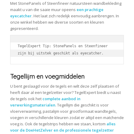
Met StonePanels of Steenfineer natuursteen wandbekleding
maakt u van die saaie muur opeens
een prachtige
eyecatcher
. Het laat zich redelijk eenvoudig aanbrengen. In
onze winkel hebben we diverse soorten en kleuren
gepresenteerd.
TegelExpert Tip: StonePanels en Steenfineer 
zijn bij uitstek geschikt als eyecatcher.
Tegellijm en voegmiddelen
U bent geslaagd voor de tegels en wilt deze zelf plaatsen of
heeft daar al een tegelzetter voor? TegelExpert biedt u naast
de tegels ook het
complete aanbod in
verwerkingsmaterialen
. Tegellijm die geschikt is voor
vloerverwarming, pastalijm voor grootformaat wandtegels,
voegen in verschillende kleuren zodat er altijd een matchende
voeg is. Ook de tegelstrips hebben we staan, kortom
alles
voor de DoeHetZelver en de professionele tegelzetter