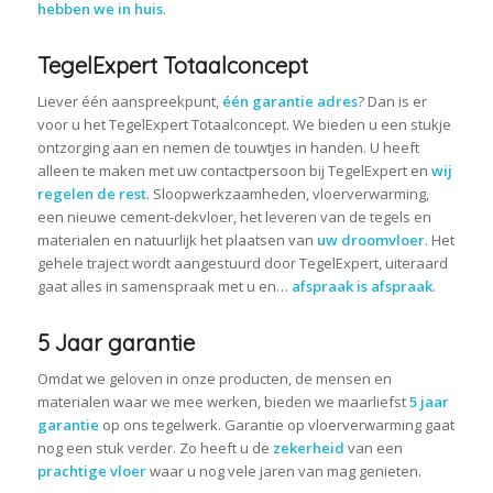
hebben we in huis
.
TegelExpert Totaalconcept
Liever één aanspreekpunt,
één garantie adres
? Dan is er
voor u het TegelExpert Totaalconcept. We bieden u een stukje
ontzorging aan en nemen de touwtjes in handen. U heeft
alleen te maken met uw contactpersoon bij TegelExpert en
wij
regelen de rest
. Sloopwerkzaamheden, vloerverwarming,
een nieuwe cement-dekvloer, het leveren van de tegels en
materialen en natuurlijk het plaatsen van
uw droomvloer
. Het
gehele traject wordt aangestuurd door TegelExpert, uiteraard
gaat alles in samenspraak met u en…
afspraak is afspraak
.
5 Jaar garantie
Omdat we geloven in onze producten, de mensen en
materialen waar we mee werken, bieden we maarliefst
5 jaar
garantie
op ons tegelwerk. Garantie op vloerverwarming gaat
nog een stuk verder. Zo heeft u de
zekerheid
van een
prachtige vloer
waar u nog vele jaren van mag genieten.