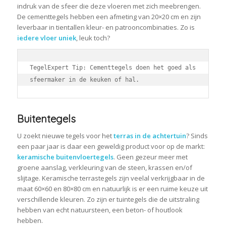
indruk van de sfeer die deze vloeren met zich meebrengen.
De cementtegels hebben een afmeting van 20×20 cm en zijn
leverbaar in tientallen kleur- en patrooncombinaties. Zo is
iedere vloer uniek
, leuk toch?
TegelExpert Tip: Cementtegels doen het goed als 
sfeermaker in de keuken of hal.
Buitentegels
U zoekt nieuwe tegels voor het
terras in de achtertuin
? Sinds
een paar jaar is daar een geweldig product voor op de markt:
keramische buitenvloertegels
. Geen gezeur meer met
groene aanslag, verkleuring van de steen, krassen en/of
slijtage. Keramische terrastegels zijn veelal verkrijgbaar in de
maat 60×60 en 80×80 cm en natuurlijk is er een ruime keuze uit
verschillende kleuren. Zo zijn er tuintegels die de uitstraling
hebben van echt natuursteen, een beton- of houtlook
hebben.