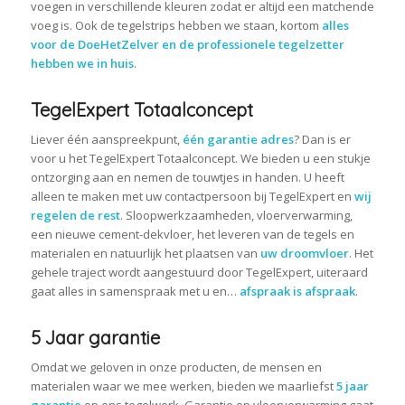
voegen in verschillende kleuren zodat er altijd een matchende
voeg is. Ook de tegelstrips hebben we staan, kortom
alles
voor de DoeHetZelver en de professionele tegelzetter
hebben we in huis
.
TegelExpert Totaalconcept
Liever één aanspreekpunt,
één garantie adres
? Dan is er
voor u het TegelExpert Totaalconcept. We bieden u een stukje
ontzorging aan en nemen de touwtjes in handen. U heeft
alleen te maken met uw contactpersoon bij TegelExpert en
wij
regelen de rest
. Sloopwerkzaamheden, vloerverwarming,
een nieuwe cement-dekvloer, het leveren van de tegels en
materialen en natuurlijk het plaatsen van
uw droomvloer
. Het
gehele traject wordt aangestuurd door TegelExpert, uiteraard
gaat alles in samenspraak met u en…
afspraak is afspraak
.
5 Jaar garantie
Omdat we geloven in onze producten, de mensen en
materialen waar we mee werken, bieden we maarliefst
5 jaar
garantie
op ons tegelwerk. Garantie op vloerverwarming gaat