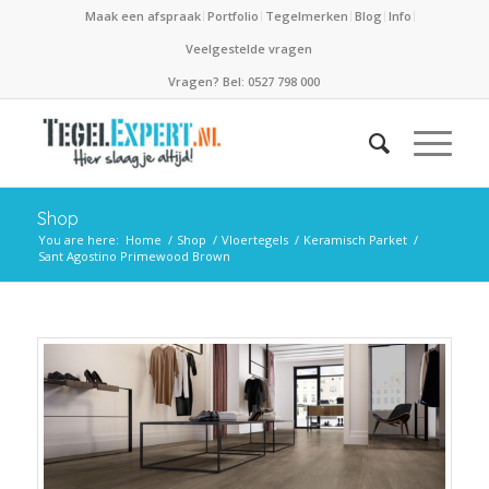
Maak een afspraak
Portfolio
Tegelmerken
Blog
Info
Veelgestelde vragen
Vragen? Bel: 0527 798 000
Shop
You are here:
Home
/
Shop
/
Vloertegels
/
Keramisch Parket
/
Sant Agostino Primewood Brown