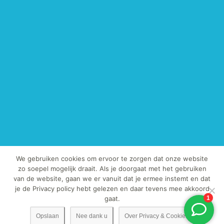
We gebruiken cookies om ervoor te zorgen dat onze website
zo soepel mogelijk draait. Als je doorgaat met het gebruiken
van de website, gaan we er vanuit dat je ermee instemt en dat
© Copyright 2013-2019 - TegelExpert.nl | Het kopiëren van onze foto's
je de Privacy policy hebt gelezen en daar tevens mee akkoord
en / of teksten is strafbaar.
gaat.
Opslaan
Nee dank u
Over Privacy & Cookies