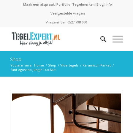
Maak een afspraak
Portfolio
Tegelmerken
Blog
Info
Veelgestelde vragen
Vragen? Bel: 0527 798 000
Shop
You are here:
Home
/
Shop
/
Vloertegels
/
Keramisch Parket
/
Sant Agostino Jungle Lux Nut