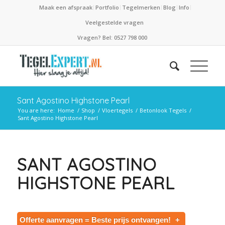
Maak een afspraak
Portfolio
Tegelmerken
Blog
Info
Veelgestelde vragen
Vragen? Bel: 0527 798 000
Sant Agostino Highstone Pearl
You are here:
Home
/
Shop
/
Vloertegels
/
Betonlook Tegels
/
Sant Agostino Highstone Pearl
SANT AGOSTINO
HIGHSTONE PEARL
Offerte aanvragen = Beste prijs ontvangen!
+