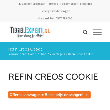
Maak een afspraak
Portfolio
Tegelmerken
Blog
Info
Veelgestelde vragen
Vragen? Bel: 0527 798 000
Refin Creos Cookie
You are here:
Home
/
Shop
/
Vloertegels
/
Refin Creos Cookie
REFIN CREOS COOKIE
Offerte aanvragen = Beste prijs ontvangen!
+