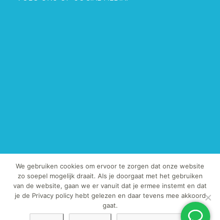
We gebruiken cookies om ervoor te zorgen dat onze website
zo soepel mogelijk draait. Als je doorgaat met het gebruiken
van de website, gaan we er vanuit dat je ermee instemt en dat
© Copyright 2013-2019 - TegelExpert.nl | Het kopiëren van onze foto's
je de Privacy policy hebt gelezen en daar tevens mee akkoord
en / of teksten is strafbaar.
gaat.