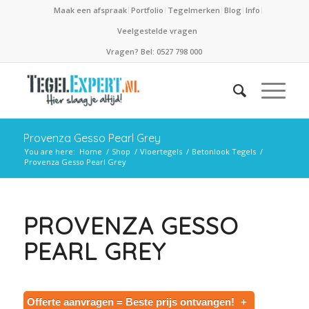
Maak een afspraak
Portfolio
Tegelmerken
Blog
Info
Veelgestelde vragen
Vragen? Bel: 0527 798 000
Provenza Gesso Pearl Grey
You are here:
Home
/
Shop
/
Vloertegels
/
Betonlook Tegels
/
Provenza Gesso Pearl Grey
PROVENZA GESSO
PEARL GREY
Offerte aanvragen = Beste prijs ontvangen!
+