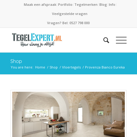
Maak een afspraak
Portfolio
Tegelmerken
Blog
Info
Veelgestelde vragen
Vragen? Bel: 0527 798 000
Shop
You are here:
Home
/
Shop
/
Vloertegels
/
Provenza Bianco Eureka