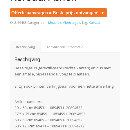
Offerte aanvragen = Beste prijs ontvangen!
+
SKU:
89453
Categorieën:
Mozaiek
,
Vloertegels
Tag:
Kursaal
Beschrijving
Aanvullende informatie
Beschrijving
Deze tegel is gerectificeerd (rechte kanten) en dus met
een smalle, bijpassende, voeg te plaatsen.
Er zijn ook plinten verkrijgbaar voor een nette afwerking.
Artikelnummers:
30 x 60 cm: 89453 – 10894531- 20894532
37.5 x 75 cm: 89459 – 10894591- 20894592
60 x 60 cm: 89465 – 10894651- 20894652
60 x 120 cm: 89471 – 10894711- 20894712