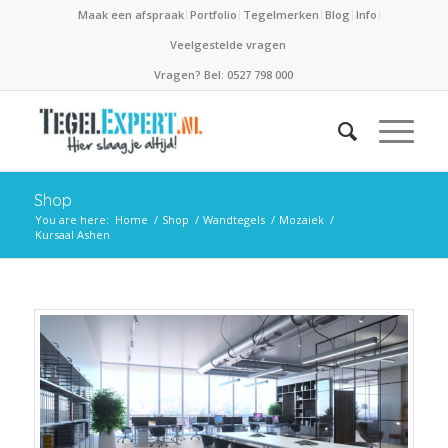
Maak een afspraak
Portfolio
Tegelmerken
Blog
Info
Veelgestelde vragen
Vragen? Bel: 0527 798 000
Shop
You are here:
Home
/
Shop
/
Wandtegels
/
Mozaiek
/
Kursaal Ashen