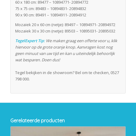
60 x 180 cm: 89477 – 10894771- 20894772
75 x 75 cm: 89483 – 10894831- 20894832
90 x 90 cm: 89491 – 10894911- 20894912
Mozaïek 20 x 60 cm (netje): 89497 – 10894971- 20894972
Mozaïek 30 x 30 cm (netje): 89503 – 10895031- 20895032
TegelExpert Tip:
We maken graag een offerte voor u, klik
hiervoor op de grote oranje knop. Aanvragen kost nog
geen minuut van uw tijd en kan u uiteindelijk behoorlijk
wat besparen. Doen dus!
Tegel bekijken in de showroom? Bel om te checken, 0527
798 000.
Gerelateerde producten