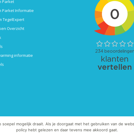
 Parket
 Parket Informatie
 TegelExpert
ken Overzicht
k
ls
arming informatie
ls
oepel mogelijk draait. Als je doorgaat met het gebruiken van de websi
 / of teksten is strafbaar.
policy hebt gelezen en daar tevens mee akkoord gaat.