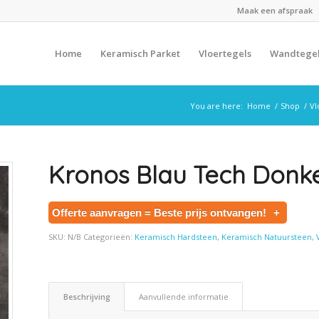
Maak een afspraak
Home
Keramisch Parket
Vloertegels
Wandtege
You are here:
Home
/
Shop
/
Vl
Kronos Blau Tech Donke
Offerte aanvragen = Beste prijs ontvangen!
+
SKU:
N/B
Categorieën:
Keramisch Hardsteen
,
Keramisch Natuursteen
,
Beschrijving
Aanvullende informatie