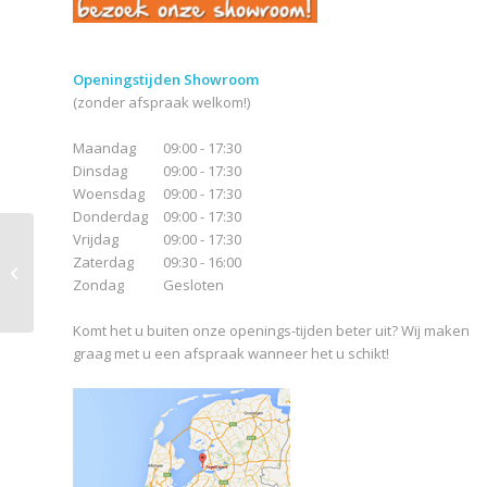
Openingstijden Showroom
(zonder afspraak welkom!)
Maandag
09:00 - 17:30
Dinsdag
09:00 - 17:30
Woensdag
09:00 - 17:30
Donderdag
09:00 - 17:30
Vrijdag
09:00 - 17:30
Kronos Blau Tech
Zaterdag
09:30 - 16:00
Donker Naturale
Zondag
Gesloten
Komt het u buiten onze openings-tijden beter uit? Wij maken
graag met u een afspraak wanneer het u schikt!