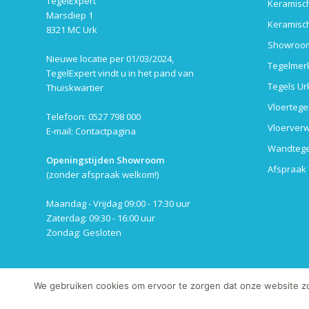
TegelExpert
Keramisch
Marsdiep 1
Keramisch
8321 MC Urk
Showroom
Nieuwe locatie per 01/03/2024,
Tegelmer
TegelExpert vindt u in het pand van
Tegels Ur
Thuiskwartier
Vloertege
Telefoon: 0527 798 000
Vloerverw
E-mail:
Contactpagina
Wandtege
Openingstijden Showroom
Afspraak
(zonder afspraak welkom!)
Maandag - Vrijdag 09:00 - 17:30 uur
Zaterdag: 09:30 - 16:00 uur
Zondag: Gesloten
We gebruiken cookies om ervoor te zorgen dat onze website zo s
© Copyright 2013-2019 - TegelExpert.nl | Het kopiëren van onze foto's en