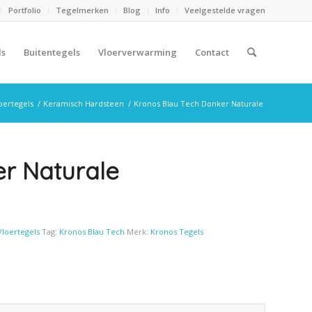
Portfolio
Tegelmerken
Blog
Info
Veelgestelde vragen
ls
Buitentegels
Vloerverwarming
Contact
oertegels
/
Keramisch Hardsteen
/
Kronos Blau Tech Donker Naturale
r Naturale
Vloertegels
Tag:
Kronos Blau Tech
Merk:
Kronos Tegels