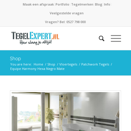
Maak een afspraak
Portfolio
Tegelmerken
Blog
Info
Veelgestelde vragen
Vragen? Bel: 0527 798 000
Shop
You are here:
Home
/
Shop
/
Vloertegels
/
Patchwork Tegels
/
Equipe Harmony Hexa Negro Mate