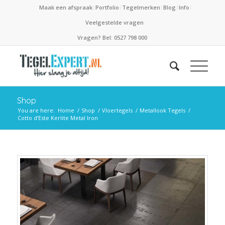
Maak een afspraak
Portfolio
Tegelmerken
Blog
Info
Veelgestelde vragen
Vragen? Bel: 0527 798 000
Shop
You are here:
Home
/
Shop
/
Vloertegels
/
Metallook Tegels
/
Cotto d’Este Kerlite Metal Iron