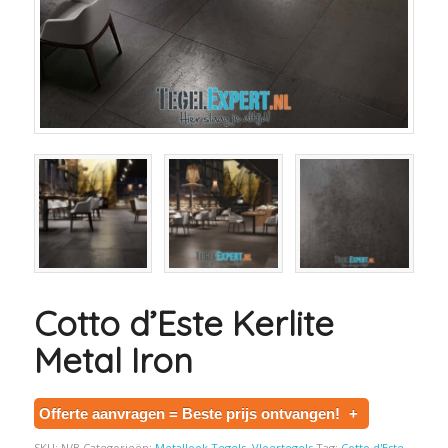
Cotto d’Este Kerlite
Metal Iron
Offerte aanvragen = Beste prijs ontvangen!
+
SKU:
N/B
Categorieën:
Metallook Tegels
,
Vloertegels
Tag:
Cotto d'Este