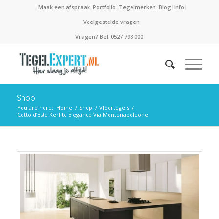
Maak een afspraak
Portfolio
Tegelmerken
Blog
Info
Veelgestelde vragen
Vragen? Bel: 0527 798 000
Shop
You are here:
Home
/
Shop
/
Vloertegels
/
Cotto d’Este Kerlite Elegance Via Montenapoleone