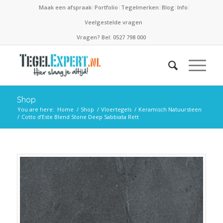
Maak een afspraak
Portfolio
Tegelmerken
Blog
Info
Veelgestelde vragen
Vragen? Bel: 0527 798 000
Shop
You are here:
Home
/
Shop
/
Vloertegels
/
Keramisch Natuursteen
/
Cotto d’Este Blend Stone Deep Sabbiata Rett