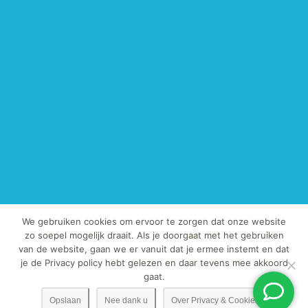
We gebruiken cookies om ervoor te zorgen dat onze website
zo soepel mogelijk draait. Als je doorgaat met het gebruiken
van de website, gaan we er vanuit dat je ermee instemt en dat
© Copyright 2013-2019 - TegelExpert.nl | Het kopiëren van onze foto's
je de Privacy policy hebt gelezen en daar tevens mee akkoord
en / of teksten is strafbaar.
gaat.
Opslaan
Nee dank u
Over Privacy & Cookies