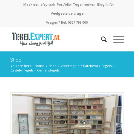
Maak een afspraak
Portfolio
Tegelmerken
Blog
Info
Veelgestelde vragen
Vragen? Bel: 0527 798 000
Shop
You are here:
Home
/
Shop
/
Vloertegels
/
Patchwork Tegels
/
Castelo Tegels – Cementtegels