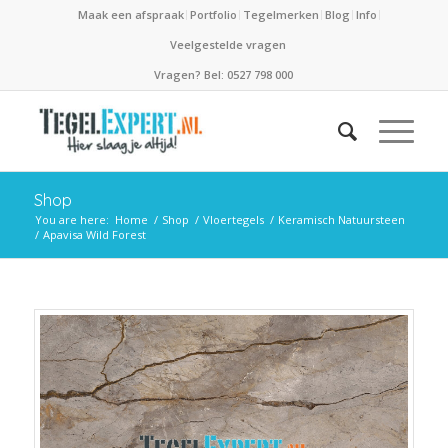
Maak een afspraak
Portfolio
Tegelmerken
Blog
Info
Veelgestelde vragen
Vragen? Bel: 0527 798 000
Shop
You are here:
Home
/
Shop
/
Vloertegels
/
Keramisch Natuursteen
/
Apavisa Wild Forest