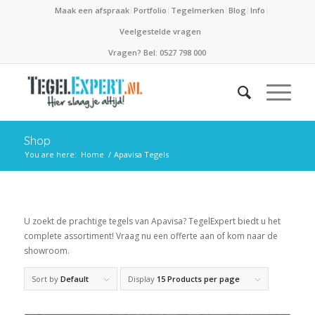
Maak een afspraak
Portfolio
Tegelmerken
Blog
Info
Veelgestelde vragen
Vragen? Bel: 0527 798 000
Shop
You are here:
Home
/
Apavisa Tegels
U zoekt de prachtige tegels van Apavisa? TegelExpert biedt u het
complete assortiment! Vraag nu een offerte aan of kom naar de
showroom.
Sort by
Default
Display
15 Products per page