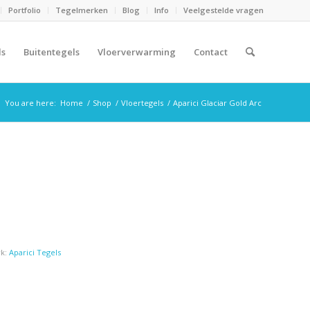
Portfolio
Tegelmerken
Blog
Info
Veelgestelde vragen
ls
Buitentegels
Vloerverwarming
Contact
You are here:
Home
/
Shop
/
Vloertegels
/
Aparici Glaciar Gold Arc
k:
Aparici Tegels