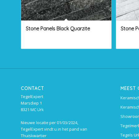
Stone Panels Black Quarzite
Stone P
CONTACT
MEEST
TegelExpert
Keramisch
Marsdiep 1
Keramisch
8321 MC Urk
Showroom
Nieuwe locatie per 01/03/2024,
Tegelmer
TegelExpert vindt u in het pand van
Tegels Ur
Thuiskwartier