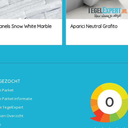
anels Snow White Marble
Aparici Neutral Grafito
 GEZOCHT
 Parket
 Parket Informatie
 TegelExpert
ken Overzicht
k