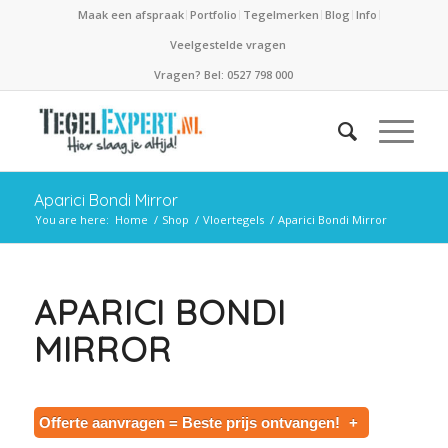
Maak een afspraak
Portfolio
Tegelmerken
Blog
Info
Veelgestelde vragen
Vragen? Bel: 0527 798 000
Aparici Bondi Mirror
You are here:
Home
/
Shop
/
Vloertegels
/
Aparici Bondi Mirror
APARICI BONDI
MIRROR
Offerte aanvragen = Beste prijs ontvangen!
+