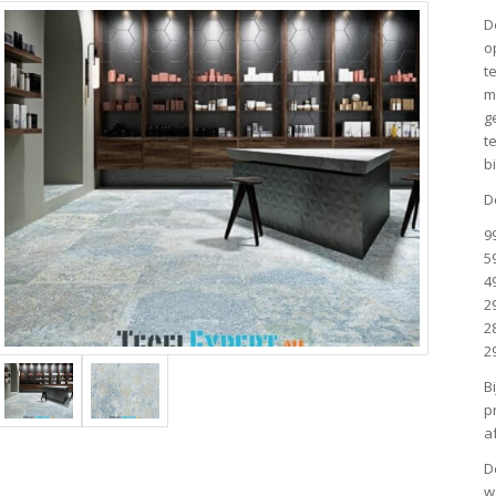
D
o
t
m
g
t
b
D
9
5
4
2
2
2
B
p
a
D
w