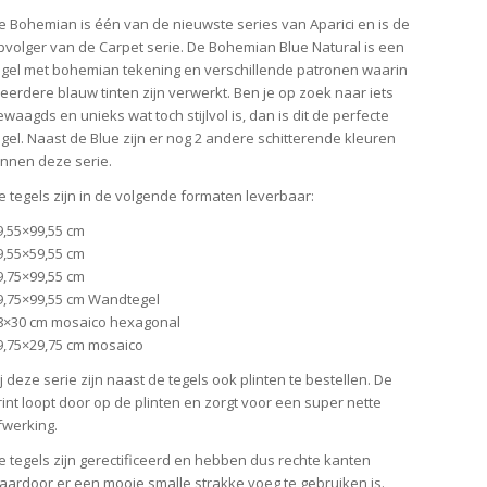
e Bohemian is één van de nieuwste series van Aparici en is de
pvolger van de Carpet serie. De Bohemian Blue Natural is een
egel met bohemian tekening en verschillende patronen waarin
eerdere blauw tinten zijn verwerkt. Ben je op zoek naar iets
ewaagds en unieks wat toch stijlvol is, dan is dit de perfecte
egel. Naast de Blue zijn er nog 2 andere schitterende kleuren
innen deze serie.
e tegels zijn in de volgende formaten leverbaar:
9,55×99,55 cm
9,55×59,55 cm
9,75×99,55 cm
9,75×99,55 cm Wandtegel
8×30 cm mosaico hexagonal
9,75×29,75 cm mosaico
ij deze serie zijn naast de tegels ook plinten te bestellen. De
rint loopt door op de plinten en zorgt voor een super nette
fwerking.
e tegels zijn gerectificeerd en hebben dus rechte kanten
aardoor er een mooie smalle strakke voeg te gebruiken is.