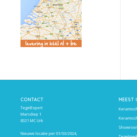
CONTACT
MEEST
TegelExpert
Keramisch
Marsdiep 1
Keramisch
8321 MC Urk
Showroom
Nieuwe locatie per 01/03/2024,
Tegelmer