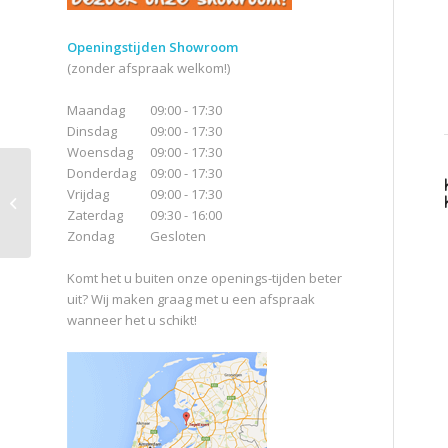
Openingstijden Showroom
(zonder afspraak welkom!)
Maandag
09:00 - 17:30
Dinsdag
09:00 - 17:30
Woensdag
09:00 - 17:30
Donderdag
09:00 - 17:30
Aparici Bohemian
Vrijdag
09:00 - 17:30
Sand
Zaterdag
09:30 - 16:00
Zondag
Gesloten
Komt het u buiten onze openings-tijden beter
uit? Wij maken graag met u een afspraak
wanneer het u schikt!