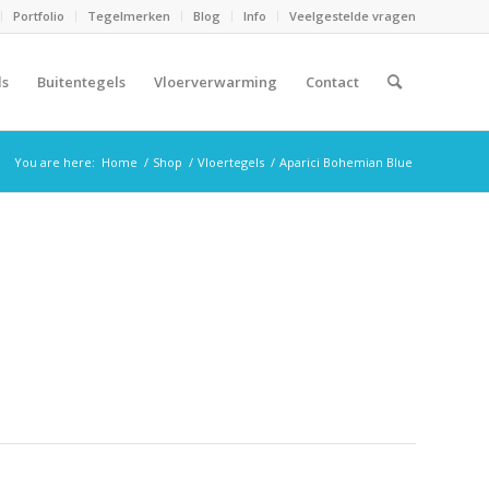
Portfolio
Tegelmerken
Blog
Info
Veelgestelde vragen
ls
Buitentegels
Vloerverwarming
Contact
You are here:
Home
/
Shop
/
Vloertegels
/
Aparici Bohemian Blue