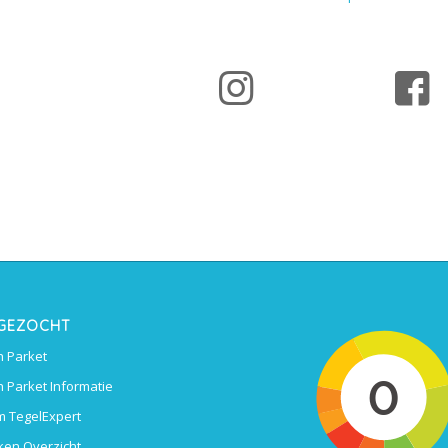
 GEZOCHT
 Parket
 Parket Informatie
 TegelExpert
ken Overzicht