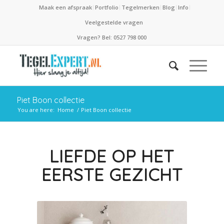
Maak een afspraak
Portfolio
Tegelmerken
Blog
Info
Veelgestelde vragen
Vragen? Bel: 0527 798 000
Piet Boon collectie
You are here:
Home
/
Piet Boon collectie
LIEFDE OP HET
EERSTE GEZICHT