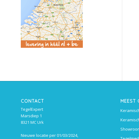
CONTACT
MEEST
TegelExpert
Keramisch
Marsdiep 1
Keramisch
8321 MC Urk
Showroom
Nieuwe locatie per 01/03/2024,
Tegelmer