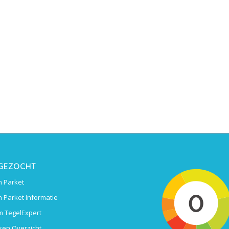
 GEZOCHT
 Parket
 Parket Informatie
 TegelExpert
ken Overzicht