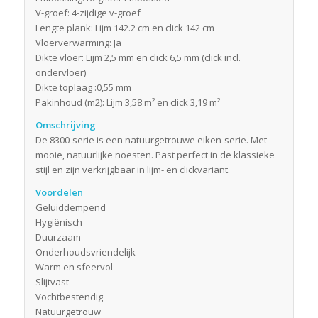
V-groef: 4-zijdige v-groef
Lengte plank: Lijm 142.2 cm en click 142 cm
Vloerverwarming: Ja
Dikte vloer: Lijm 2,5 mm en click 6,5 mm (click incl.
ondervloer)
Dikte toplaag :0,55 mm
Pakinhoud (m2): Lijm 3,58 m² en click 3,19 m²
Omschrijving
De 8300-serie is een natuurgetrouwe eiken-serie. Met
mooie, natuurlijke noesten. Past perfect in de klassieke
stijl en zijn verkrijgbaar in lijm- en clickvariant.
Voordelen
Geluiddempend
Hygiënisch
Duurzaam
Onderhoudsvriendelijk
Warm en sfeervol
Slijtvast
Vochtbestendig
Natuurgetrouw