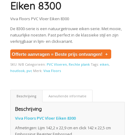
Eiken 8300
Viva Floors PVC Vloer Eiken 8300
De 8300-serie is een natuurgetrouwe eiken-serie. Met mooie,
natuurlijke noesten. Past perfect in de klassieke stijl en zijn
verkrijgbaar in lijm- en clickvariant.
Offerte aanvragen = Beste prijs ontvangen!
+
SKU:
N/B
Categorieën:
PVC Vloeren
,
Rechte plank
Tags:
eiken
,
houtlook
,
pvc
Merk:
Viva Floors
Beschrijving
Aanvullende informatie
Beschrijving
Viva Floors PVC Vloer Eiken 8300
Afmetingen: Lijm 142,2 x 22,9 cm en click 142 x 22,5 cm
Embossing: Register Embossed