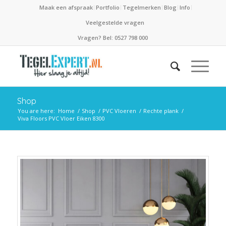
Maak een afspraak
Portfolio
Tegelmerken
Blog
Info
Veelgestelde vragen
Vragen? Bel: 0527 798 000
Shop
You are here:
Home
/
Shop
/
PVC Vloeren
/
Rechte plank
/
Viva Floors PVC Vloer Eiken 8300