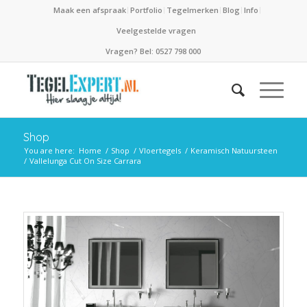
Maak een afspraak
Portfolio
Tegelmerken
Blog
Info
Veelgestelde vragen
Vragen? Bel: 0527 798 000
Shop
You are here:
Home
/
Shop
/
Vloertegels
/
Keramisch Natuursteen
/
Vallelunga Cut On Size Carrara