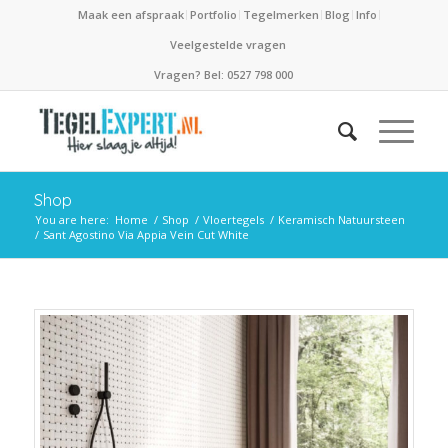
Maak een afspraak
Portfolio
Tegelmerken
Blog
Info
Veelgestelde vragen
Vragen? Bel: 0527 798 000
Shop
You are here:
Home
/
Shop
/
Vloertegels
/
Keramisch Natuursteen
/
Sant Agostino Via Appia Vein Cut White