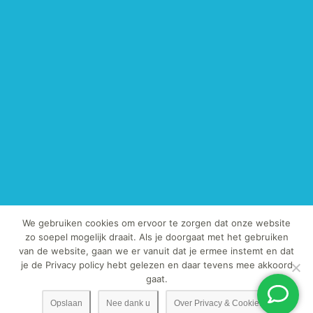
We gebruiken cookies om ervoor te zorgen dat onze website
zo soepel mogelijk draait. Als je doorgaat met het gebruiken
van de website, gaan we er vanuit dat je ermee instemt en dat
© Copyright 2013-2019 - TegelExpert.nl | Het kopiëren van onze foto's
je de Privacy policy hebt gelezen en daar tevens mee akkoord
en / of teksten is strafbaar.
gaat.
Opslaan
Nee dank u
Over Privacy & Cookies