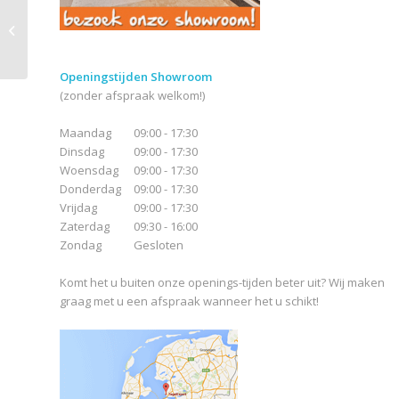
Sant Agostino New
Deco Palladian Light
Openingstijden Showroom
(zonder afspraak welkom!)
Maandag
09:00 - 17:30
Dinsdag
09:00 - 17:30
Woensdag
09:00 - 17:30
Donderdag
09:00 - 17:30
Vrijdag
09:00 - 17:30
Zaterdag
09:30 - 16:00
Zondag
Gesloten
Komt het u buiten onze openings-tijden beter uit? Wij maken
graag met u een afspraak wanneer het u schikt!