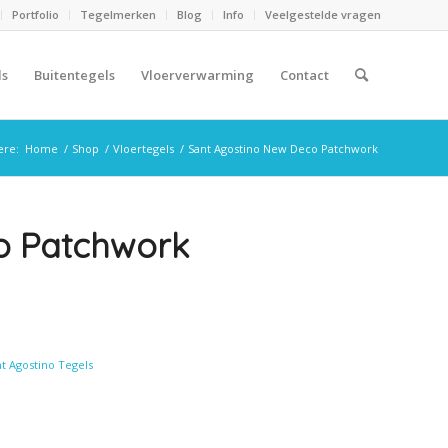
Portfolio
Tegelmerken
Blog
Info
Veelgestelde vragen
ls
Buitentegels
Vloerverwarming
Contact
ere:
Home
/
Shop
/
Vloertegels
/
Sant Agostino New Deco Patchwork
o Patchwork
t Agostino Tegels