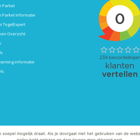
 Parket
 Parket Informatie
 TegelExpert
ken Overzicht
k
ls
arming informatie
ls
oepel mogelijk draait. Als je doorgaat met het gebruiken van de websi
 / of teksten is strafbaar.
policy hebt gelezen en daar tevens mee akkoord gaat.