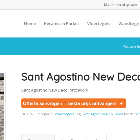
Maak een afspraak
Home
Keramisch Parket
Vloertegels
Wandtege
You are h
Sant Agostino New Dec
Sant Agostino New Deco Patchwork
Offerte aanvragen = Beste prijs ontvangen!
+
SKU:
N/B
Categorie:
Vloertegels
Tag:
Sant Agostino New Deco
Merk:
San