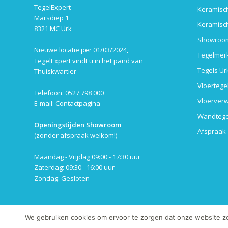
TegelExpert
Keramisch
Marsdiep 1
Keramisch
8321 MC Urk
Showroom
Nieuwe locatie per 01/03/2024,
Tegelmer
TegelExpert vindt u in het pand van
Tegels Ur
Thuiskwartier
Vloertege
Telefoon: 0527 798 000
Vloerverw
E-mail:
Contactpagina
Wandtege
Openingstijden Showroom
Afspraak
(zonder afspraak welkom!)
Maandag - Vrijdag 09:00 - 17:30 uur
Zaterdag: 09:30 - 16:00 uur
Zondag: Gesloten
We gebruiken cookies om ervoor te zorgen dat onze website zo s
© Copyright 2013-2019 - TegelExpert.nl | Het kopiëren van onze foto's en