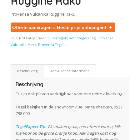
Ruggine Raku
Provenza Vulcanika Ruggine Raku
Offerte aanvragen = Beste prijs ontvangen!
+
SKU:
N/B
Categorieën:
Vloertegels
,
Wandtegels
Tag:
Provenza
Vulcanika
Merk:
Provenza Tegels
Beschrijving
Aanvullende informatie
Beschrijving
Er zijn ook plinten verkrijgbaar voor een nette afwerking.
Tegel bekijken in de showroom? Bel om te checken, 0527
798 000.
TegelExpert Tip:
We maken graag een offerte voor u, klik
hiervoor op de grote oranje knop. Aanvragen kost nog
geen minuut van uw tijd en kan u uiteindelijk behoorlijk