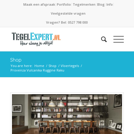
Maak een afspraak
Portfolio
Tegelmerken
Blog
Info
Veelgestelde vragen
Vragen? Bel: 0527 798 000
Shop
You are here:
Home
/
Shop
/
Vloertegels
/
Provenza Vulcanika Ruggine Raku