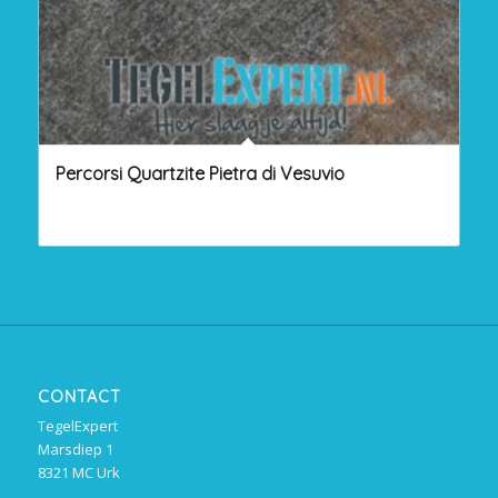
Percorsi Quartzite Pietra di Vesuvio
CONTACT
TegelExpert
Marsdiep 1
8321 MC Urk