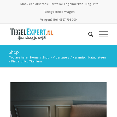
Maak een afspraak
Portfolio
Tegelmerken
Blog
Info
Veelgestelde vragen
Vragen? Bel: 0527 798 000
Shop
You are here:
Home
/
Shop
/
Vloertegels
/
Keramisch Natuursteen
/
Pietra Unico Titanium