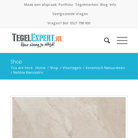
Maak een afspraak
Portfolio
Tegelmerken
Blog
Info
Veelgestelde vragen
Vragen? Bel: 0527 798 000
Shop
You are here:
Home
/
Shop
/
Vloertegels
/
Keramisch Natuursteen
/
Nebbia Biancastro