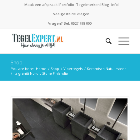
Maak een afspraak
Portfolio
Tegelmerken
Blog
Info
Veelgestelde vragen
Vragen? Bel: 0527 798 000
Shop
You are here:
Home
/
Shop
/
Vloertegels
/
Keramisch Natuursteen
/
Italgraniti Nordic Stone Finlandia