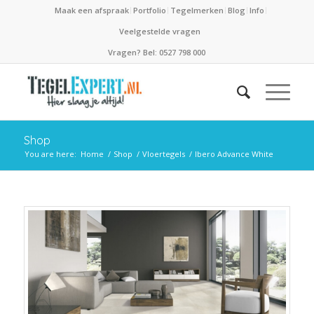
Maak een afspraak
Portfolio
Tegelmerken
Blog
Info
Veelgestelde vragen
Vragen? Bel: 0527 798 000
Shop
You are here:
Home
/
Shop
/
Vloertegels
/
Ibero Advance White