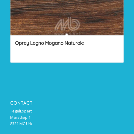
Oprey Legno Mogano Naturale
CONTACT
TegelExpert
Marsdiep 1
8321 MC Urk