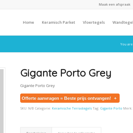
Maak een afspraak
Home
Keramisch Parket
Vloertegels
Wandtege
You are
Gigante Porto Grey
Gigante Porto Grey
Offerte aanvragen = Beste prijs ontvangen!
+
SKU:
N/B
Categorie:
Keramische Terrastegels
Tag:
Gigante Porto
Merk